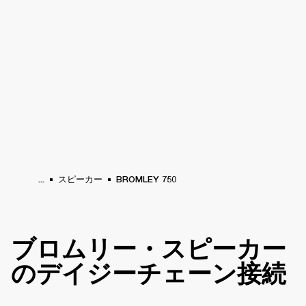
法人向けサービス
メンバーシップ
販売店
ラム
バックステージ
MARSHALL RECORDS
スペシャルオファー
サポート
...
スピーカー
BROMLEY 750
ブロムリー・スピーカー
のデイジーチェーン接続