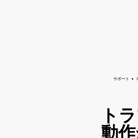
アンプ
スピーカー
ヘッドホン
ド
チ
ャ
ッ
ト
に
ス
キ
ッ
サポート
プ
す
る
トラ
動作