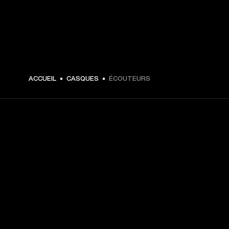
ACCUEIL
CASQUES
ÉCOUTEURS
CHOISISSEZ LES
PREMIÈRES PLACES
Inscrivez-vous et :
10 % de réduction sur votre premier achat sur 