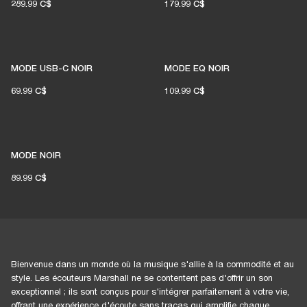
289.99 C$
179.99 C$
1 % des achats des membres sur marshall.com
est reversé aux salles de concert
indépendantes
MODE USB-C NOIR
MODE EQ NOIR
69.99 C$
109.99 C$
REJOIGNEZ AMPLIFY
MODE NOIR
89.99 C$
Bienvenue dans un monde où la musique s'allie à la commodité et au
style. Les écouteurs Marshall ne se contentent pas d'offrir un son
exceptionnel ; ils sont conçus pour s'intégrer parfaitement à votre vie,
offrant une expérience d'écoute sans tracas qui amplifie chaque