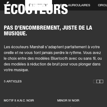
ÉCOUTEURS
VOIR TOUT
ÉCOUTEURS
SUPRA-AURICULAIRES
CIRC
SOLUTIONS PROFESSIONNELLES
AD
CASQUES
BATTERIES
VÊTEMENTS
BACKSTAGE
MARSHALL RECORDS
HE
PAS D'ENCOMBREMENT, JUSTE DE LA
MUSIQUE.
Les écouteurs Marshall s'adaptent parfaitement à votre
oreille et ne vous font jamais perdre le rythme. Vous avez
le choix entre des modèles Bluetooth avec ou sans fil, ou
des modèles à réduction de bruit pour vous plonger dans
votre musique.
5 ARTICLES
DES ÉCOUTEURS POUR QUE
VIVE LA MUSIQUE LIVE
MOTIF II A.N.C. NOIR
MINOR IV NOIR