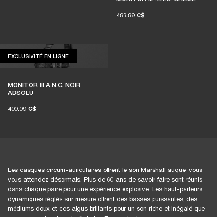
499.99 C$
1 % des achats des membres sur marshall.com
est reversé aux salles de concert
indépendantes
EXCLUSIVITÉ EN LIGNE
EXCLUSIVITÉ EN LIGNE
MONITOR III A.N.C. NOIR
ABSOLU
REJOIGNEZ AMPLIFY
499.99 C$
Les casques circum-auriculaires offrent le son Marshall auquel vous
vous attendez désormais. Plus de 60 ans de savoir-faire sont réunis
dans chaque paire pour une expérience explosive. Les haut-parleurs
dynamiques réglés sur mesure offrent des basses puissantes, des
médiums doux et des aigus brillants pour un son riche et inégalé que