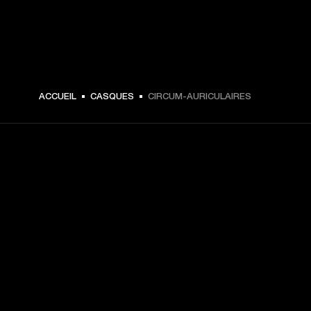
ACCUEIL
CASQUES
CIRCUM-AURICULAIRES
CHOISISSEZ LES
PREMIÈRES PLACES
Inscrivez-vous et :
10 % de réduction sur votre premier achat sur 
marshall.com. Voir les exclusions 
ici
.