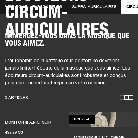
CIRCUM-
VOIR TOUT
ÉCOUTEURS
SUPRA-AURICULAIRES
CIRC
SOLUTIONS PROFESSIONNELLES
AD
AURICULAIRES
CASQUES
BATTERIES
VÊTEMENTS
BACKSTAGE
MARSHALL RECORDS
HE
IMMERGEZ-VOUS DANS LA MUSIQUE QUE
VOUS AIMEZ.
L'autonomie de la batterie et le confort ne devraient
jamais limiter l'écoute de la musique que vous aimez. Les
écouteurs circum-auriculaires sont robustes et conçus
pour durer aussi longtemps que votre session.
3 ARTICLES
NOUVEAU
NOUVEAU
DES ÉCOUTEURS POUR QUE
MONITOR III A.N.C. NOIR
499.99 C$
VIVE LA MUSIQUE LIVE
MONITOR III A.N.C. CRÈME