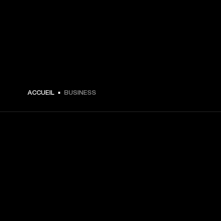
ACCUEIL
BUSINESS
CHOISISSEZ LES
PREMIÈRES PLACES
Inscrivez-vous et :