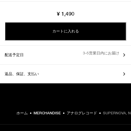
¥ 1,490
カートに入れる
3-5営業日内にお届け
配送予定日
返品、保証、支払い
¥ 1,490 -
ホーム
MERCHANDISE
アナログレコード
SUPERNOVA, N