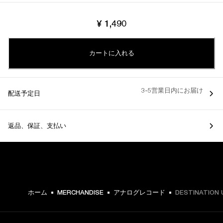
¥ 1,490
カートに入れる
3-5営業日内にお届け
配送予定日
返品、保証、支払い
¥ 1,490 -
ホーム
MERCHANDISE
アナログレコード
DESTINATION 