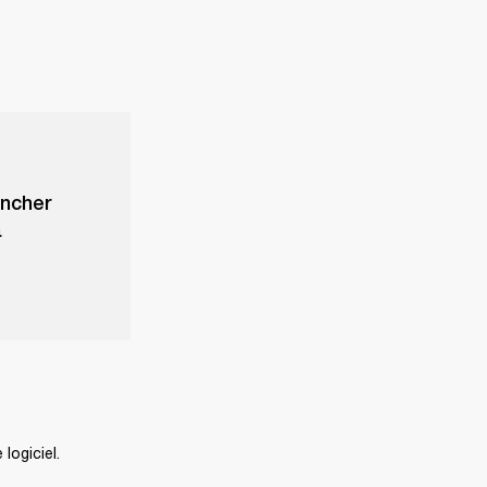
ancher
a
logiciel.