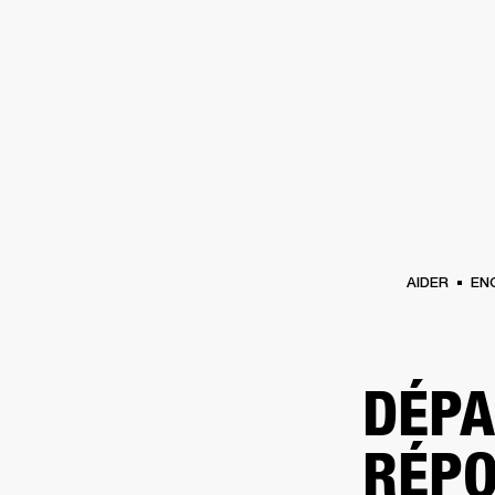
AMPLIS
ENCEINTES
CASQUES
Passer
au
chat
AIDER
EN
DÉPA
RÉPO