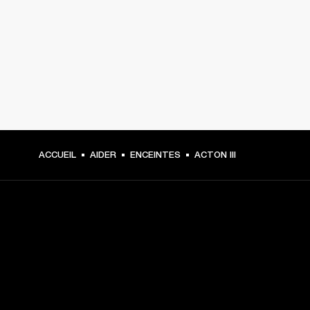
ACCUEIL
AIDER
ENCEINTES
ACTON III
CHOISISSEZ LES PREMIÈRES