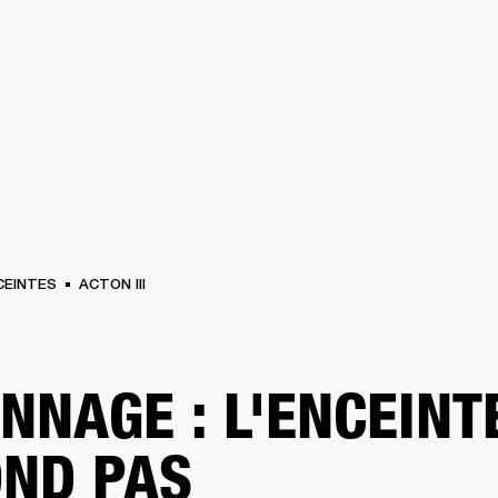
SOLUTIONS PROFESSIONNELLES
ADHÉSION
TRO
BATTERIES
VÊTEMENTS
BACKSTAGE
MARSHALL RECORDS
HENDRIX
ASS
CEINTES
ACTON III
NNAGE : L'ENCEINT
ND PAS