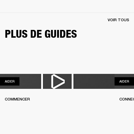
VOIR TOUS
PLUS DE GUIDES
AIDER
AI
AIDER
AIDER
COMMENCER
CONNEC