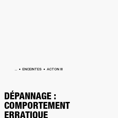
SOLUTIONS PROFESSIONNELLES
AD
CASQUES
BATTERIES
VÊTEMENTS
BACKSTAGE
MARSHALL RECORDS
HE
...
ENCEINTES
ACTON III
DÉPANNAGE :
COMPORTEMENT
ERRATIQUE