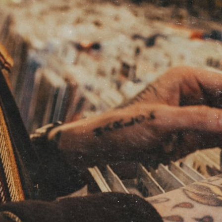
AMPLIS
ENCEINTES
CASQUES
Passer
au
chat