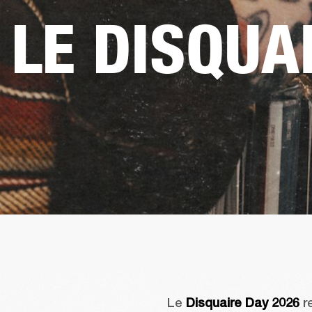
LE DISQUA
Le 
Disquaire
 Day 2026
 r