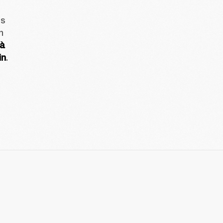
s 
 
à 
in
. 