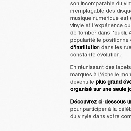
son incomparable du viny
irremplaçable des disqua
musique numérique est c
vinyle et l'expérience qu'
de tomber dans l'oubli. A
popularité le positionne
d'institutio
n dans les r
constante évolution.
En réunissant des labels
marques à l'échelle mond
devenu le 
plus grand év
organisé sur une seule j
Découvrez ci-dessous un
pour participer à la célé
du vinyle dans votre co