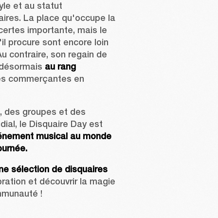
le et au statut 
ires. La place qu'occupe la 
ertes importante, mais le 
il procure sont encore loin 
u contraire, son regain de 
 désormais 
au rang 
ues commerçantes en 
, des groupes et des 
ial, le 
Disquaire
 Day est 
énement musical au monde 
ournée.
e sélection de disquaires
bration et découvrir la magie 
mmunauté !