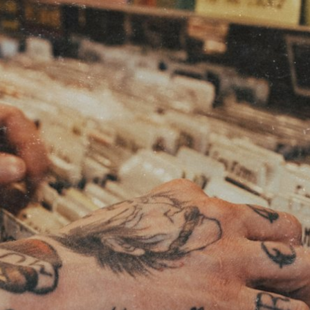
SOLUTIONS PROFESSIONNELLES
ADHÉSION
TRO
BATTERIES
VÊTEMENTS
BACKSTAGE
MARSHALL RECORDS
HENDRIX
ASS