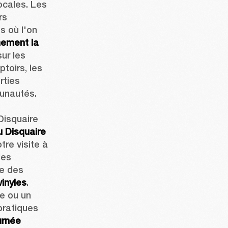
cales. Les 
s 
 où l'on 
nement la 
ur les 
toirs, les 
ties 
unautés.

Disquaire
 Disquaire 
tre visite à 
es 
e des 
vinyles
. 
 ou un 
ratiques 
rnée 