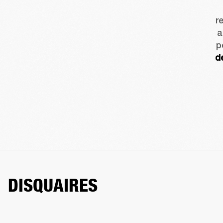
r
a
p
d
DISQUAIRES