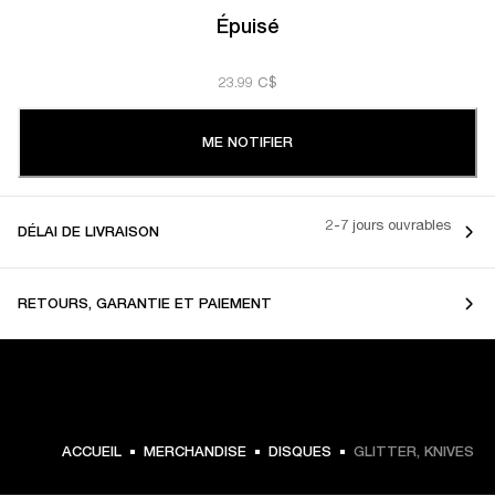
Épuisé
23.99 C$
ME NOTIFIER
2-7 jours ouvrables
DÉLAI DE LIVRAISON
RETOURS, GARANTIE ET PAIEMENT
ACCUEIL
MERCHANDISE
DISQUES
GLITTER, KNIVES