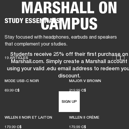
MARSHALL ON
SOLUTIONS PROFESSIONNELLES
AD
CAMPUS
STUDY ESSENTIALS
CASQUES
BATTERIES
VÊTEMENTS
BACKSTAGE
MARSHALL RECORDS
HE
Stay focused with headphones, earbuds and speakers
that complement your studies.
Students receive 25% off their first purchase on
19 ARTICLES
Marshall.com. Simply create a Marshall account
using your valid .edu email address to redeem you
discount.
MODE USB-C NOIR
MAJOR V BROWN
69.99 C$
219.99 C$
SIGN UP
WILLEN II NOIR ET LAITON
WILLEN II CRÈME
179.99 C$
179.99 C$