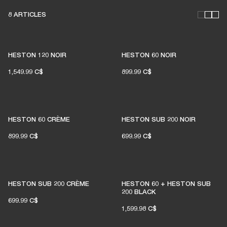
8 ARTICLES
DES BARRES DE SON TV
POUR QUE VIVE LA MUSIQUE
HESTON 120 NOIR
HESTON 60 NOIR
LIVE
1,549.99 C$
899.99 C$
1 % des achats des membres sur marshall.com
est reversé aux salles de concert
HESTON 60 CRÈME
HESTON SUB 200 NOIR
indépendantes
899.99 C$
699.99 C$
REJOIGNEZ AMPLIFY
HESTON SUB 200 CRÈME
HESTON 60 + HESTON SUB
200 BLACK
699.99 C$
1,599.98 C$