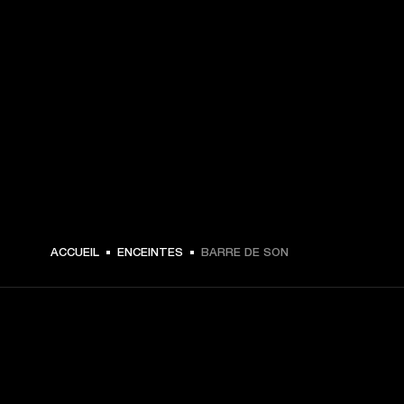
ACCUEIL
ENCEINTES
BARRE DE SON
CHOISISSEZ LES
PREMIÈRES PLACES