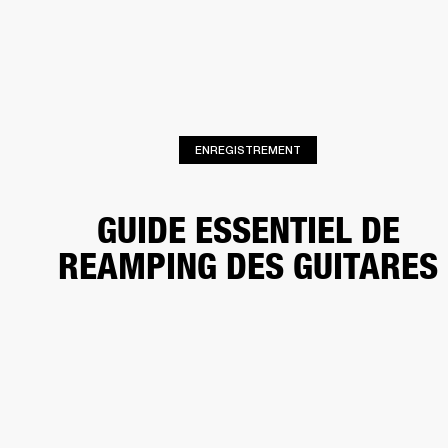
SOLUTIONS PROFESSIONNELLES
AD
CASQUES
BATTERIES
VÊTEMENTS
BACKSTAGE
MARSHALL RECORDS
HE
ENREGISTREMENT
GUIDE ESSENTIEL DE
REAMPING DES GUITARES