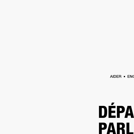
AMPLIS
ENCEINTES
CASQUES
Passer
au
chat
AIDER
EN
DÉPA
PARL