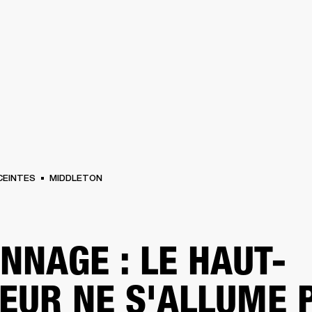
SOLUTIONS PROFESSIONNELLES
ADHÉSION
TROUVER UN 
BATTERIES
VÊTEMENTS
BACKSTAGE
MARSHALL RECORDS
ASSISTANC
CEINTES
MIDDLETON
NNAGE : LE HAUT-
EUR NE S'ALLUME 