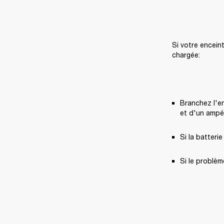
Si votre encein
chargée:
Branchez l'en
et d'un ampér
Si la batteri
Si le problèm