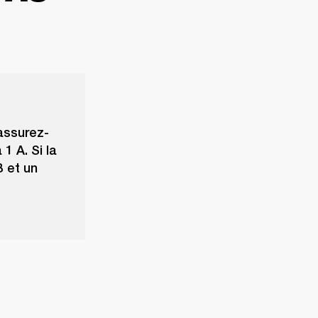
assurez-
1 A. Si la
B et un