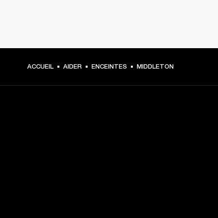
ACCUEIL
AIDER
ENCEINTES
MIDDLETON
CHOISISSEZ LES
PREMIÈRES PLACES
Inscrivez-vous et :
10 % de réduction sur votre premier achat sur 
marshall.com. Voir les exclusions 
ici
.