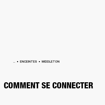
SOLUTIONS PROFESSIONNELLES
AD
EINTES
CASQUES
BATTERIES
VÊTEMENTS
BACKSTAGE
MARSHALL REC
...
ENCEINTES
MIDDLETON
COMMENT SE CONNECTER