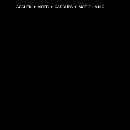
ACCUEIL
AIDER
CASQUES
MOTIF II A.N.C.
CHOISISSEZ LES
PREMIÈRES PLACES
Inscrivez-vous et :
10 % de réduction sur votre premier achat sur 
marshall.com. Voir les exclusions 
ici
.
Recevez des notifications sur les lancements de 
produits, les offres personnalisées et les événements