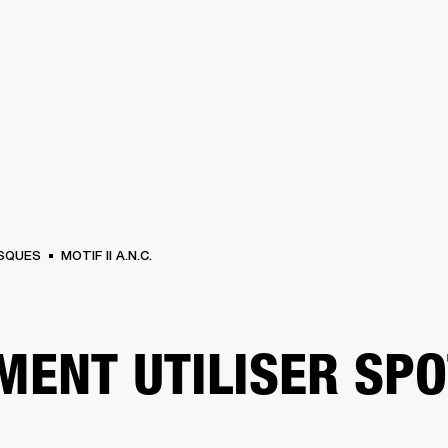
SOLUTIONS PROFESSIONNELLES
ADHÉSION
TROUVER UN 
BATTERIES
VÊTEMENTS
BACKSTAGE
MARSHALL RECORDS
ASSISTANC
SQUES
MOTIF II A.N.C.
ENT UTILISER SPO