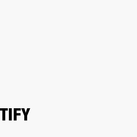
REVENDEUR
OUTLET
E
TIFY