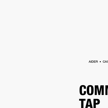
AMPLIS
ENCEINTES
CASQUES
Passer
au
chat
AIDER
CA
COMM
TAP