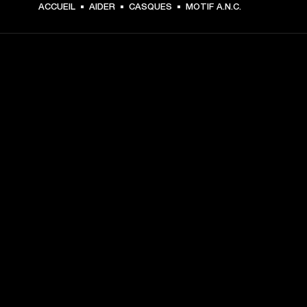
ACCUEIL
AIDER
CASQUES
MOTIF A.N.C.
CHOISISSEZ LES
PREMIÈRES PLACES
Inscrivez-vous et :
10 % de réduction sur votre premier achat sur 
marshall.com. Voir les exclusions 
ici
.
Recevez des notifications sur les lancements de 
produits, les offres personnalisées et les événements