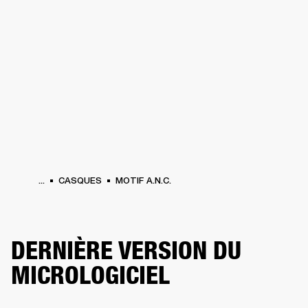
SOLUTIONS PROFESSIONNELLES
AD
EINTES
CASQUES
BATTERIES
VÊTEMENTS
BACKSTAGE
MARSHALL REC
...
CASQUES
MOTIF A.N.C.
DERNIÈRE VERSION DU
MICROLOGICIEL