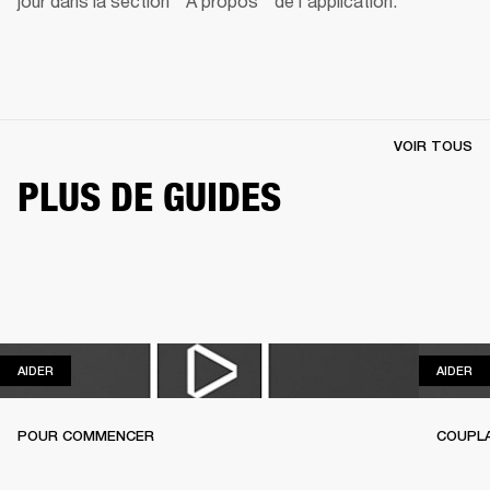
jour dans la section " À propos " de l'application.
VOIR TOUS
PLUS DE GUIDES
AIDER
AI
AIDER
AIDER
POUR COMMENCER
COUPL