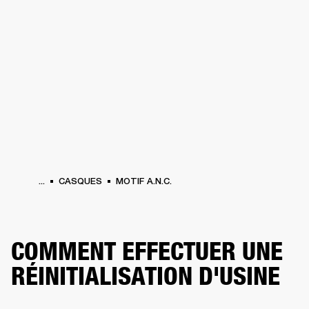
SOLUTIONS PROFESSIONNELLES
AD
EINTES
CASQUES
BATTERIES
VÊTEMENTS
BACKSTAGE
MARSHALL REC
...
CASQUES
MOTIF A.N.C.
COMMENT EFFECTUER UNE
RÉINITIALISATION D'USINE