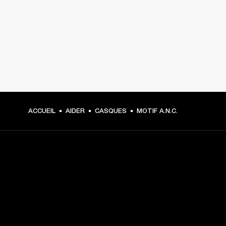
ACCUEIL
AIDER
CASQUES
MOTIF A.N.C.
CHOISISSEZ LES
PREMIÈRES PLACES
Inscrivez-vous et :