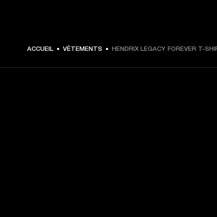
€ 49 -
ACCUEIL
VÊTEMENTS
HENDRIX LEGACY FOREVER T-SHI