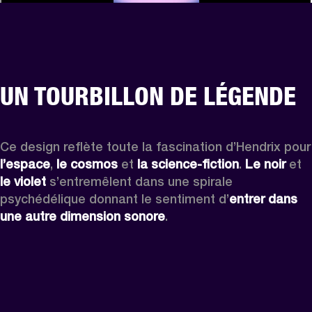
UN TOURBILLON DE LÉGENDE
Ce design reflète tou
l’espace
, 
le cosmos
 et 
la science-fiction
. 
Le noir
 et 
le violet
 s’entremêlent dans une spirale 
psychédélique donnant le sentiment d’
entrer dans 
une autre dimension sonore
.