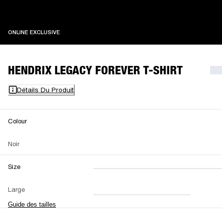
ONLINE EXCLUSIVE
ONLINE EXCLUSIVE
HENDRIX LEGACY FOREVER T-SHIRT
Détails Du Produit
Colour
Noir
Size
XXS
XS
S
M
Large
L
XL
XXL
Guide des tailles