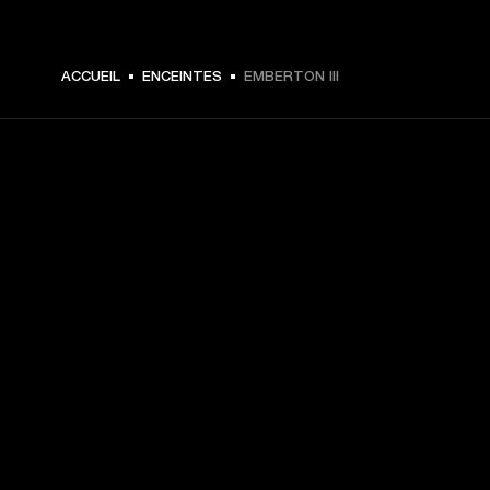
€ 179 -
ACCUEIL
ENCEINTES
EMBERTON III