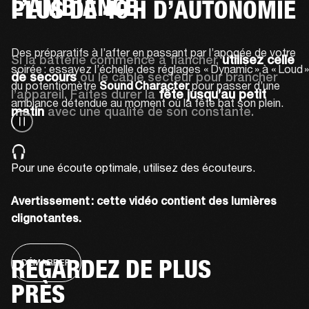
L’AMBIANCE
PLUS DE 40 H D’AUTONOMIE
Des préparatifs à l’after en passant par l’apogée de votre 
Si la batterie commence à flancher, 
utilisez celle 
soirée : essayez l’échelle des réglages « Dynamic » à « Loud » 
de secours
 ou le câble secteur pour brancher 
du potentiomètre 
 pour passer d’une 
Sound Character
l’appareil. Faites durer la 
fête jusqu’au petit 
ambiance détendue au moment où la fête bat son plein. 
matin 
avec une qualité de son constante.
Pour une écoute optimale, utilisez des écouteurs.
Avertissement : cette vidéo contient des lumières 
clignotantes.
REGARDEZ DE PLUS
DÉMARRER
PRÈS