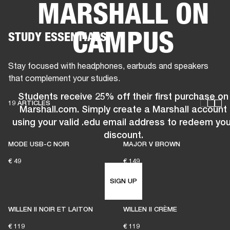
MARSHALL ON
SOLUTIONS PROFESSIONNELLES
AD
CAMPUS
STUDY ESSENTIALS
EINTES
CASQUES
BATTERIES
VÊTEMENTS
BACKSTAGE
MARSHALL REC
Stay focused with headphones, earbuds and speakers
that complement your studies.
Students receive 25% off their first purchase on
19 ARTICLES
Marshall.com. Simply create a Marshall account
using your valid .edu email address to redeem you
discount.
MODE USB-C NOIR
MAJOR V BROWN
€ 49
€ 149
SIGN UP
WILLEN II NOIR ET LAITON
WILLEN II CRÈME
€ 119
€ 119