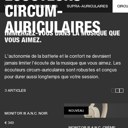
CIRCUM-
VOIR TOUT
ÉCOUTEURS
SUPRA-AURICULAIRES
CIRC
SOLUTIONS PROFESSIONNELLES
AD
AURICULAIRES
EINTES
CASQUES
BATTERIES
VÊTEMENTS
BACKSTAGE
MARSHALL REC
IMMERGEZ-VOUS DANS LA MUSIQUE QUE
VOUS AIMEZ.
L'autonomie de la batterie et le confort ne devraient
jamais limiter l'écoute de la musique que vous aimez. Les
écouteurs circum-auriculaires sont robustes et conçus
pour durer aussi longtemps que votre session.
3 ARTICLES
NOUVEAU
NOUVEAU
DES ÉCOUTEURS POUR QUE
MONITOR III A.N.C. NOIR
€ 349
VIVE LA MUSIQUE LIVE
MONITOR III A.N.C. CRÈME