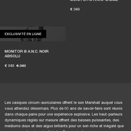
€ 349
1 % des achats des membres sur marshall.com
est reversé aux salles de concert
indépendantes
EXCLUSIVITÉ EN LIGNE
EXCLUSIVITÉ EN LIGNE
MONITOR III A.N.C. NOIR
ABSOLU
REJOIGNEZ AMPLIFY
€ 249
€ 349
Les casques circum-auriculaires offrent le son Marshall auquel vous
vous attendez désormais. Plus de 60 ans de savoir-faire sont réunis
dans chaque paire pour une expérience explosive. Les haut-parleurs
dynamiques réglés sur mesure offrent des basses puissantes, des
médiums doux et des aigus brillants pour un son riche et inégalé que