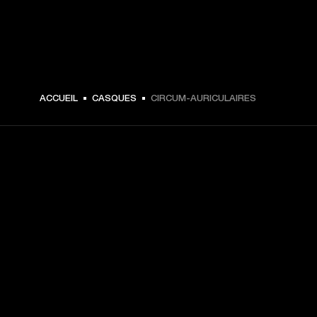
ACCUEIL
CASQUES
CIRCUM-AURICULAIRES
CHOISISSEZ LES
PREMIÈRES PLACES
Inscrivez-vous et :
10 % de réduction sur votre premier achat sur 
marshall.com. Voir les exclusions 
ici
.