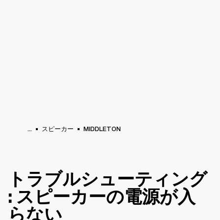
法人向けサービス
メンバーシップ
販売店
ラム
バックステージ
MARSHALL RECORDS
スペシャルオファー
サポート
...
スピーカー
MIDDLETON
トラブルシューティング
: スピーカーの電源が入
らない