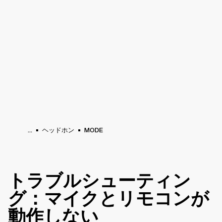
法人向けサービス
メンバーシップ
販売店
ラム
バックステージ
MARSHALL RECORDS
スペシャルオファー
サポート
...
ヘッドホン
MODE
トラブルシューティン
グ：マイクとリモコンが
動作しない