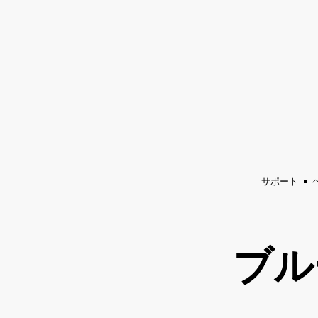
アンプ
スピーカー
ヘッドホン
ド
チ
ャ
ッ
ト
に
ス
キ
ッ
サポート
プ
す
る
ブル