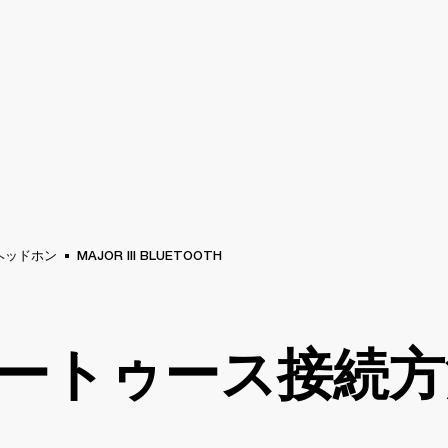
法人向けサービス
メンバーシップ
販売店を
ラム
バックステージ
MARSHALL RECORDS
スペシャルオファー
サポート
ヘッドホン
MAJOR III BLUETOOTH
ートゥース接続方