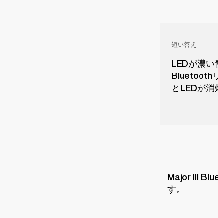
短い答え
LEDが濃
Bluetoo
とLEDが
Major II
す。