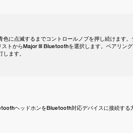
い青色に点滅するまでコントロールノブを押し続けます。
thリストからMajor III Bluetoothを選択します。ペア
消灯します。
I BluetoothヘッドホンをBluetooth対応デバイスに接