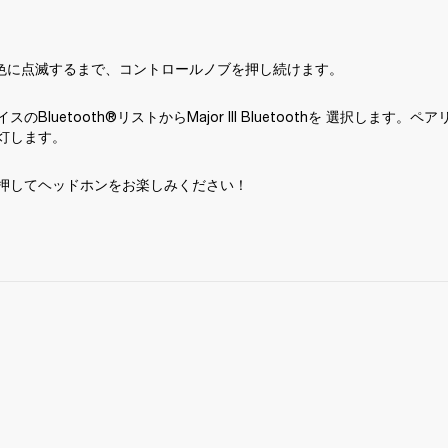
青色に点滅するまで、コントロールノブを押し続けます。
のBluetooth®リストからMajor III Bluetoothを 選択します
灯します。
押してヘッドホンをお楽しみください！ 