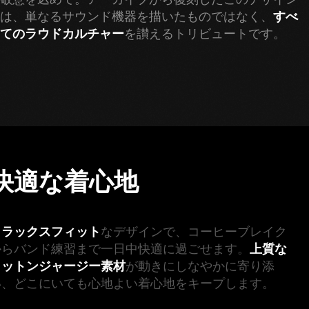
は、単なるサウンド機器を描いたものではなく、
すべ
てのラウドカルチャー
を讃えるトリビュートです。  
快適な着心地
リラックスフィット
なデザインで、コーヒーブレイク
からバンド練習まで一日中快適に過ごせます。
上質な
コットンジャージー素材
が動きにしなやかに寄り添
い、どこにいても心地よい着心地をキープします。 