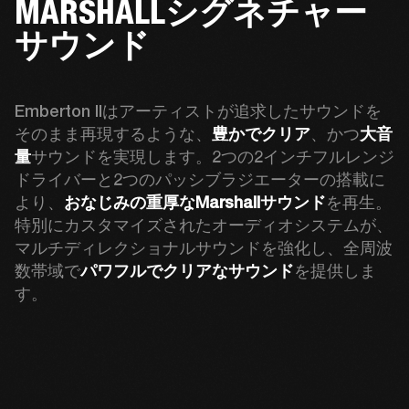
MARSHALLシグネチャー
サウンド
Emberton IIはアーティストが追求したサウンドを
そのまま再現するような、
豊かでクリア
、かつ
大音
量
サウンドを実現します。2つの2インチフルレンジ
ドライバーと2つのパッシブラジエーターの搭載に
より、
おなじみの重厚なMarshallサウンド
を再生。
特別にカスタマイズされたオーディオシステムが、
マルチディレクショナルサウンドを強化し、全周波
数帯域で
パワフルでクリアなサウンド
を提供しま
す。