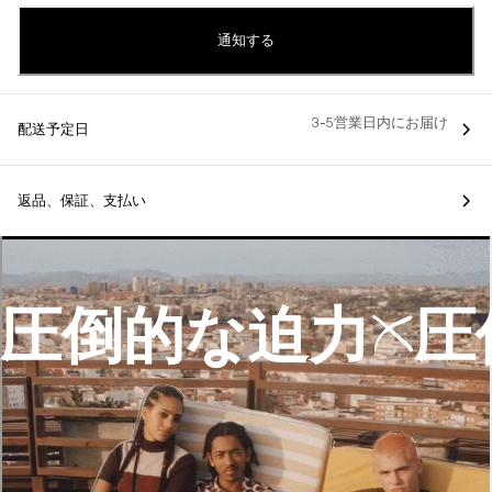
通知する
3-5営業日内にお届け
配送予定日
返品、保証、支払い
圧倒的な迫力
圧