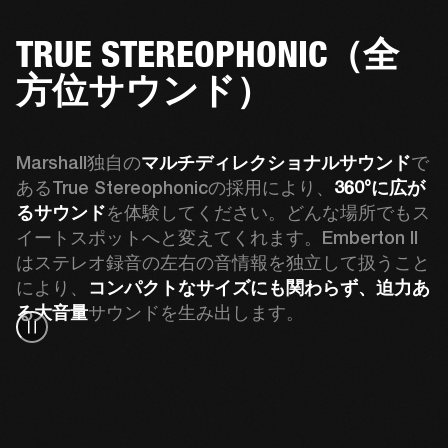
TRUE STEREOPHONIC（全
方位サウンド）
Marshall独自の
マルチディレクショナルサウンド
で
あるTrue Stereophonicの採用により、
360°に広が
るサウンド
を体験してください。どんな場所でもス
イートスポットへと変えてくれます。Emberton II
はステレオ録音の左右の音情報を独立して扱うこと
により、
コンパクトなサイズにも関わらず、迫力あ
る大音量
サウンドを生み出します。