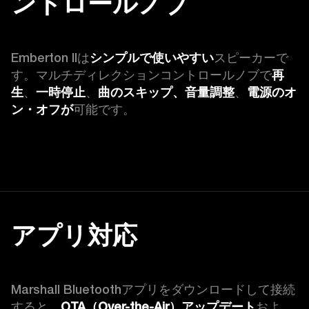
ントロールノブ
Emberton IIは
シンプルで使いやすい
スピーカーで
す。マルチディレクションコントロールノブで
再
生
、
一時停止
、
曲のスキップ、音量調整
、
電源のオ
ン・オフが
可能です。
アプリ対応
Marshall Bluetoothアプリをダウンロードして接続
すると、
OTA（Over-the-Air）アップデート
およ