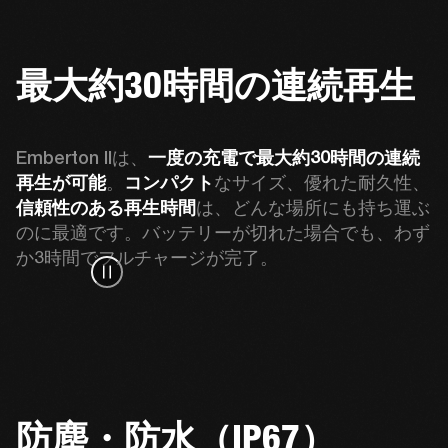
最大約30時間の連続再生
Emberton IIは、
一度の充電で最大約30時間の連続
再生が可能
。
コンパクト
なサイズ、優れた耐久性、
信頼性のある再生時間
は、どんな場所にも持ち運ぶ
のに最適です。バッテリーが切れた場合でも、わず
か3時間でフルチャージが完了。
防塵・防水（IP67）