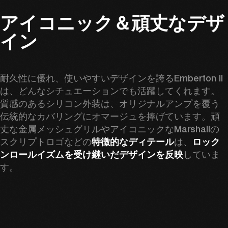
アイコニック＆頑丈なデザ
イン
耐久性に優れ、使いやすいデザインを誇るEmberton II
は、どんなシチュエーションでも活躍してくれます。
質感のあるシリコン外装は、オリジナルアンプを覆う
伝統的なカバリングにオマージュを捧げています。頑
丈な金属メッシュグリルやアイコニックなMarshallの
スクリプトロゴなどの
特徴的なディテール
は、
ロック
ンロールイズムを受け継いだデザインを反映
していま
す。