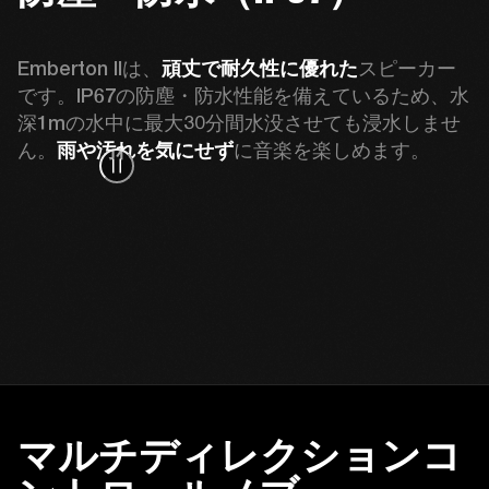
Emberton IIは、
頑丈で耐久性に優れた
スピーカー
です。IP67の防塵・防水性能を備えているため、水
深1mの水中に最大30分間水没させても浸水しませ
ん。
雨や汚れを気にせず
に音楽を楽しめます。
マルチディレクションコ