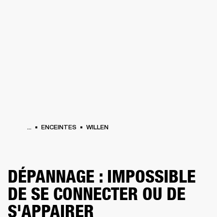
SOLUTIONS PROFESSIONNELLES
AD
CASQUES
BATTERIES
VÊTEMENTS
BACKSTAGE
MARSHALL RECORDS
HE
...
ENCEINTES
WILLEN
DÉPANNAGE : IMPOSSIBLE
DE SE CONNECTER OU DE
S'APPAIRER