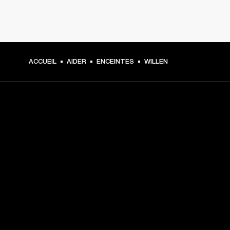
ACCUEIL
AIDER
ENCEINTES
WILLEN
CHOISISSEZ LES
PREMIÈRES PLACES
Inscrivez-vous et :
10 % de réduction sur votre premier achat sur 
marshall.com. Voir les exclusions 
ici
.