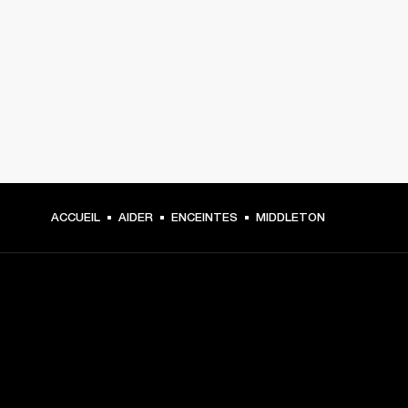
ACCUEIL
AIDER
ENCEINTES
MIDDLETON
CHOISISSEZ LES
PREMIÈRES PLACES