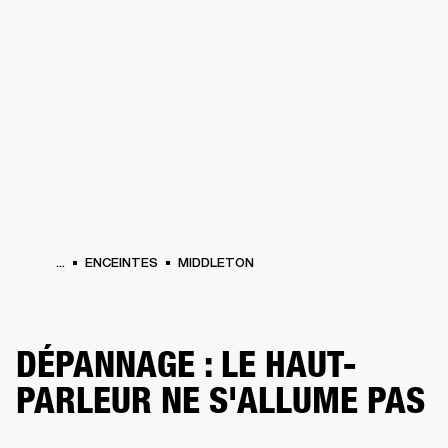
SOLUTIONS PROFESSIONNELLES
AD
CASQUES
BATTERIES
VÊTEMENTS
BACKSTAGE
MARSHALL RECORDS
HE
...
ENCEINTES
MIDDLETON
DÉPANNAGE : LE HAUT-
PARLEUR NE S'ALLUME PAS