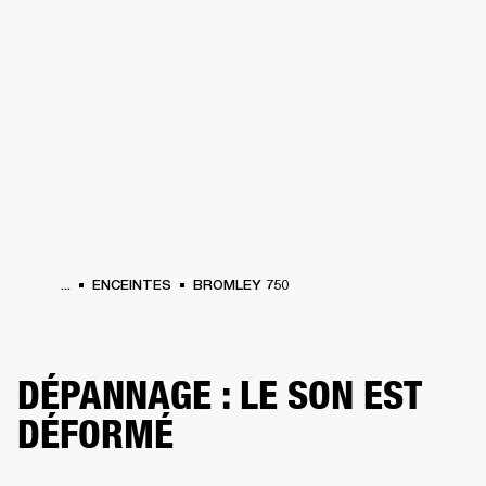
SOLUTIONS PROFESSIONNELLES
AD
CASQUES
BATTERIES
VÊTEMENTS
BACKSTAGE
MARSHALL RECORDS
HE
...
ENCEINTES
BROMLEY 750
DÉPANNAGE : LE SON EST
DÉFORMÉ