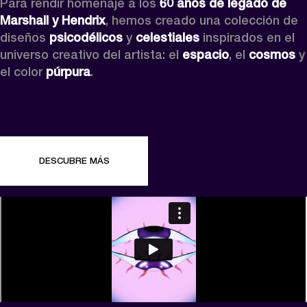
Para rendir homenaje a los 
60 años de legado de 
Marshall y Hendrix
, hemos creado una colección de 
diseños 
psicodélicos
 y 
celestiales
 inspirados en el 
universo creativo del artista: el 
espacio
, el 
cosmos
 y 
el color 
púrpura
.
DESCUBRE MÁS