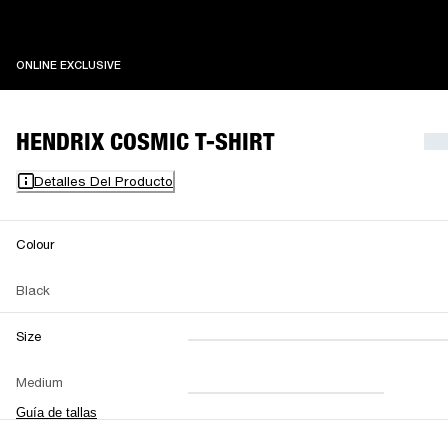
ONLINE EXCLUSIVE
ONLINE EXCLUSIVE
HENDRIX COSMIC T-SHIRT
Detalles Del Producto
Colour
Black
Size
XXS
XS
S
M
Medium
L
XL
XXL
Guía de tallas