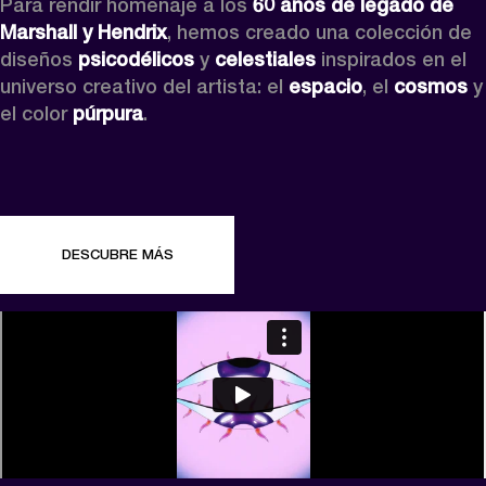
Para rendir homenaje a los 
60 años de legado de 
Marshall y Hendrix
, hemos creado una colección de 
diseños 
psicodélicos
 y 
celestiales
 inspirados en el 
universo creativo del artista: el 
espacio
, el 
cosmos
 y 
el color 
púrpura
.
DESCUBRE MÁS