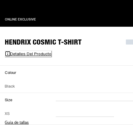
ONLINE EXCLUSIVE
ONLINE EXCLUSIVE
HENDRIX COSMIC T-SHIRT
Detalles Del Producto
Colour
Black
Size
XXS
XS
S
M
XS
L
XL
XXL
Guía de tallas