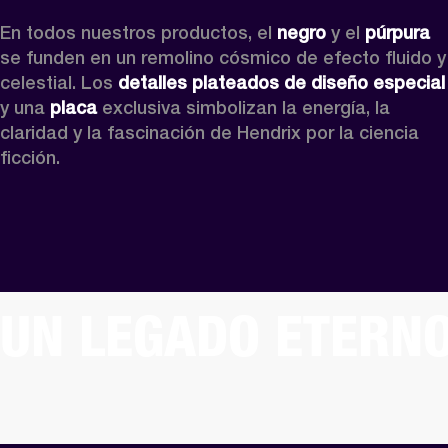
En todos nuestros productos, el 
negro
 y el 
púrpura
se funden en un remolino cósmico de efecto fluido y 
celestial. Los 
detalles plateados de diseño especial
y una 
placa
 exclusiva simbolizan la energía, la 
claridad y la fascinación de Hendrix por la ciencia 
ficción.
UN LEGADO ETERN