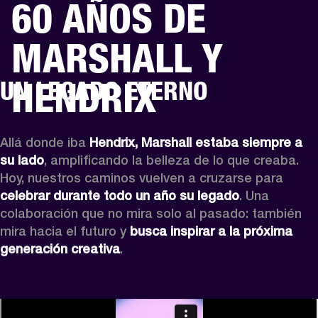
60 AÑOS DE
SOLUCIONES EMPRESARIALES
MEMB
MARSHALL Y
DORES
ALTAVOCES
AURICULARES
BATERÍAS
ROPA
BACKSTAGE
MARSHAL
HENDRIX
UN LEGADO ETERNO
Allá donde iba 
Hendrix,
Marshall estaba siempre a 
su lado
, amplificando la belleza de lo que creaba. 
Hoy, nuestros caminos vuelven a cruzarse para 
celebrar durante todo un año su legado
. Una 
colaboración que no mira solo al pasado: también 
mira hacia el futuro y 
busca inspirar a la próxima 
generación creativa
.