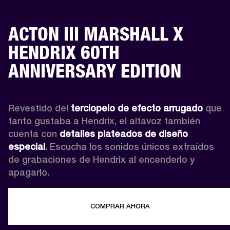
ACTON III MARSHALL X
HENDRIX 60TH
ANNIVERSARY EDITION
Revestido del 
terciopelo de efecto arrugado
 que 
tanto gustaba a Hendrix, el altavoz también 
cuenta con 
detalles plateados de diseño 
especial
. Escucha los sonidos únicos extraídos 
de grabaciones de Hendrix al encenderlo y 
apagarlo.
COMPRAR AHORA