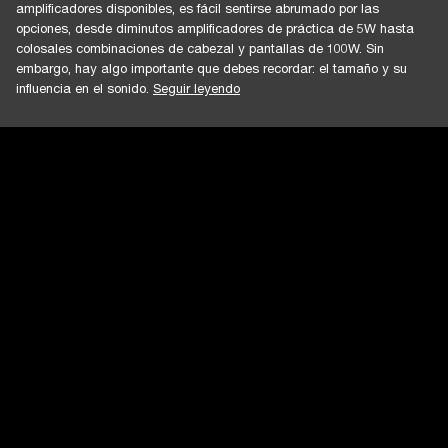
amplificadores disponibles, es fácil sentirse abrumado por las
opciones, desde diminutos amplificadores de práctica de 5W hasta
colosales combinaciones de cabezal y pantallas de 100W. Sin
embargo, hay algo importante que debes recordar: el tamaño y su
influencia en el sonido.
Seguir leyendo