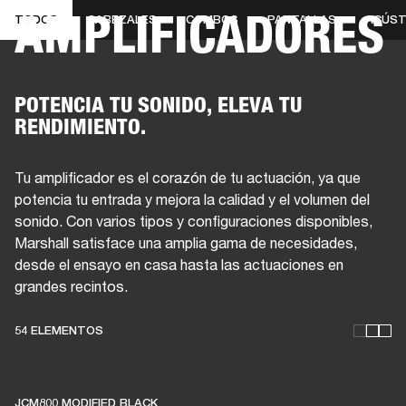
AMPLIFICADORES
TODOS
CABEZALES
COMBOS
PANTALLAS
ACÚST
SOLUCIONES EMPRESARIALES
MEMB
DORES
ALTAVOCES
AURICULARES
BATERÍAS
ROPA
BACKSTAGE
MARSHAL
POTENCIA TU SONIDO, ELEVA TU
RENDIMIENTO.
Tu amplificador es el corazón de tu actuación, ya que
potencia tu entrada y mejora la calidad y el volumen del
sonido. Con varios tipos y configuraciones disponibles,
Marshall satisface una amplia gama de necesidades,
desde el ensayo en casa hasta las actuaciones en
grandes recintos.
ESTOS AMPLIFICADORES
54 ELEMENTOS
MANTIENEN VIVA LA
MÚSICA EN VIVO
JCM800 MODIFIED BLACK