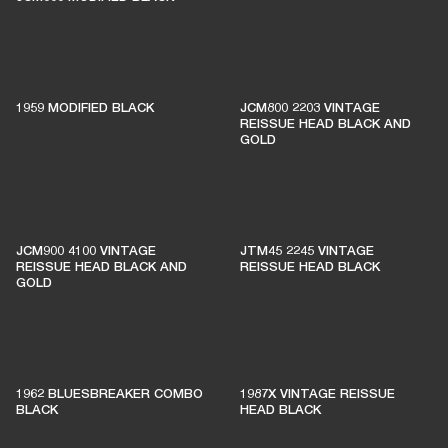
El 1% de las compras de los miembros se
destina a apoyar a salas de música
1959 MODIFIED BLACK
JCM800 2203 VINTAGE
independientes
REISSUE HEAD BLACK AND
GOLD
ÚNETE A AMPLIFY
JCM900 4100 VINTAGE
JTM45 2245 VINTAGE
REISSUE HEAD BLACK AND
REISSUE HEAD BLACK
GOLD
1962 BLUESBREAKER COMBO
1987X VINTAGE REISSUE
BLACK
HEAD BLACK