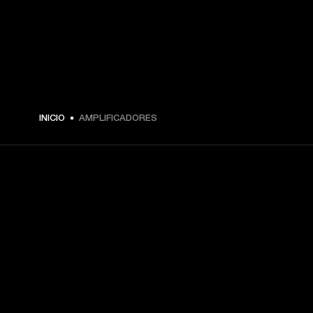
INICIO
AMPLIFICADORES
TU PASE A PRIMERA FILA
Regístrate y consigue:
10 % de descuento en tu primera compra en 
marshall.com. Consulta las exclusiones 
aquí
.