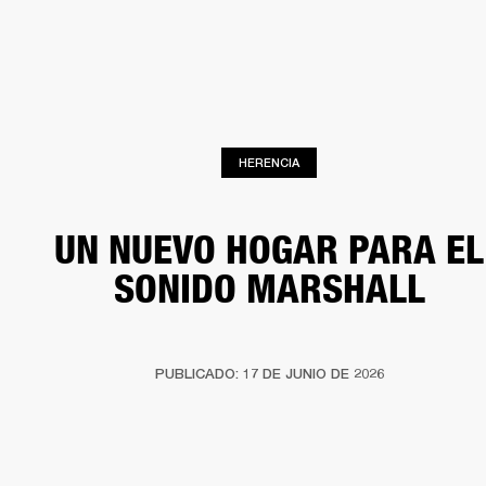
SOLUCIONES EMPRESARIALES
MEMB
TAVOCES
AURICULARES
BATERÍAS
ROPA
BACKSTAGE
MARSHALL RECO
HERENCIA
UN NUEVO HOGAR PARA EL
SONIDO MARSHALL
PUBLICADO: 17 DE JUNIO DE 2026