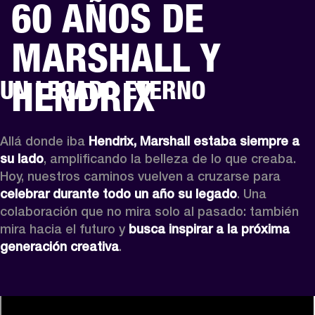
60 AÑOS DE
SOLUCIONES EMPRESARIALES
MEMB
MARSHALL Y
TAVOCES
AURICULARES
BATERÍAS
ROPA
BACKSTAGE
MARSHALL RECO
HENDRIX
UN LEGADO ETERNO
Allá donde iba 
Hendrix,
Marshall estaba siempre a 
su lado
, amplificando la belleza de lo que creaba. 
Hoy, nuestros caminos vuelven a cruzarse para 
celebrar durante todo un año su legado
. Una 
colaboración que no mira solo al pasado: también 
mira hacia el futuro y 
busca inspirar a la próxima 
generación creativa
.