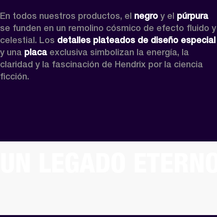
En todos nuestros productos, el 
negro
 y el 
púrpura
se funden en un remolino cósmico de efecto fluido y 
celestial. Los 
detalles plateados de diseño especial
y una 
placa
 exclusiva simbolizan la energía, la 
claridad y la fascinación de Hendrix por la ciencia 
ficción.
UN LEGADO ETERN