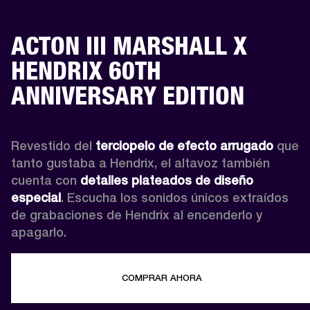
ACTON III MARSHALL X
HENDRIX 60TH
ANNIVERSARY EDITION
Revestido del 
terciopelo de efecto arrugado
 que 
tanto gustaba a Hendrix, el altavoz también 
cuenta con 
detalles plateados de diseño 
especial
. Escucha los sonidos únicos extraídos 
de grabaciones de Hendrix al encenderlo y 
apagarlo.
COMPRAR AHORA