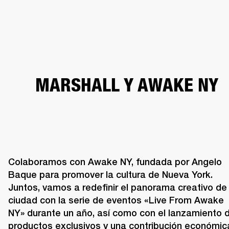
SOLUCIONES EMPRESARIALES
MEMB
TAVOCES
AURICULARES
BATERÍAS
ROPA
BACKSTAGE
MARSHALL RECO
MARSHALL Y AWAKE NY
Colaboramos con Awake NY, fundada por Angelo 
Baque para promover la cultura de Nueva York. 
Juntos, vamos a redefinir el panorama creativo de l
ciudad con la serie de eventos «Live From Awake 
NY» durante un año, así como con el lanzamiento d
productos exclusivos y una contribución económica