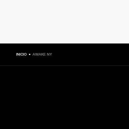
INICIO
AWAKE NY
TU PASE A PRIMERA FILA
Regístrate y consigue:
10 % de descuento en tu primera compra en 