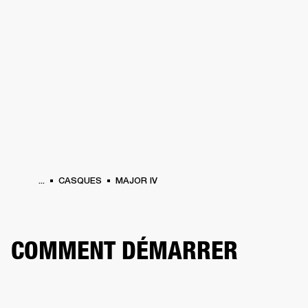
SOLUTIONS PROFESSIONNELLES
AD
EINTES
CASQUES
BATTERIES
VÊTEMENTS
BACKSTAGE
MARSHALL REC
...
CASQUES
MAJOR IV
COMMENT DÉMARRER