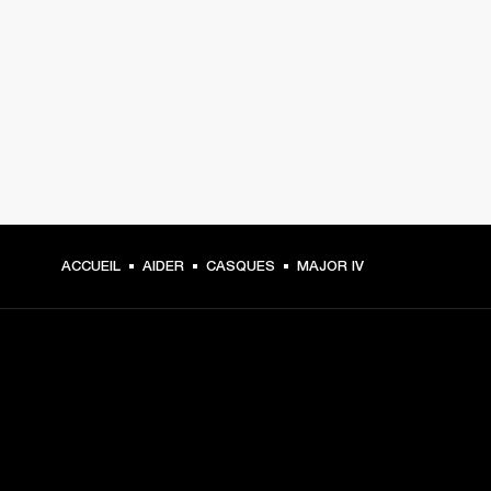
ACCUEIL
AIDER
CASQUES
MAJOR IV
CHOISISSEZ LES
PREMIÈRES PLACES