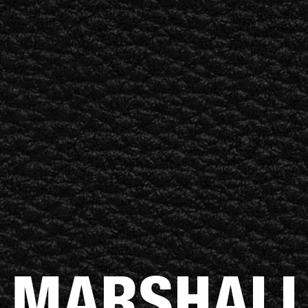
앰프
스피커
헤드폰
드럼
백스테이
채
팅
으
로
건
너
뛰
기
MARSHA