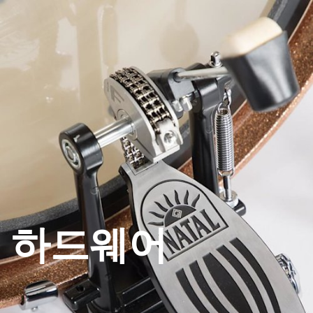
비즈니스 솔루션
멤버십
공식 판매처 찾기
O
헤드폰
드럼
백스테이지
MARSHALL RECORDS
스페셜 오퍼
고객지원
하드웨어