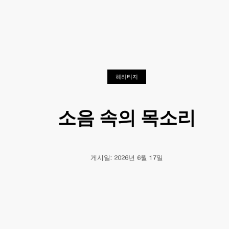
비즈니스 솔루션
멤버십
공식 판매처 찾기
O
헤드폰
드럼
백스테이지
MARSHALL RECORDS
스페셜 오퍼
고객지원
헤리티지
소음 속의 목소리
게시일: 2026년 6월 17일