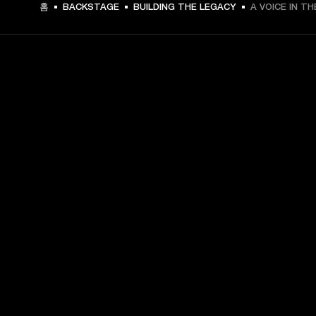
홈
BACKSTAGE
BUILDING THE LEGACY
A VOICE IN TH
프런트 로우 액세스
지금 가입하고 다음 혜택을 만나보세요:
marshall.com 첫 구매 시 10% 할인. 제외 사항은 
여기
에
서 확인하세요.
신제품 출시, 특별 혜택 및 이벤트 소식 알림