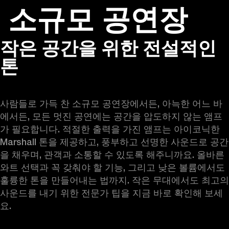
소규모 공연장
비즈니스 솔루션
멤버십
공식 판매처 찾기
O
작은 공간을 위한 전설적인
헤드폰
드럼
백스테이지
MARSHALL RECORDS
스페셜 오퍼
고객지원
톤
사람들로 가득 찬 소규모 공연장에서든, 아늑한 어느 바
에서든, 모든 멋진 공연에는 공간을 압도하지 않는 앰프
가 필요합니다. 적절한 출력을 가진 앰프는 아이코닉한
Marshall
톤을 제공하고, 풍부하고 선명한 사운드로 공간
을 채우며, 관객과 소통할 수 있도록 해주니까요. 올바른 
와트 선택과 꼭 갖춰야 할 기능, 그리고 낮은 볼륨에서도 
훌륭한 톤을 만들어내는 법까지. 작은 무대에서도 최고의 
사운드를 내기 위한 전문가 팁을 지금 바로 확인해 보세
요.