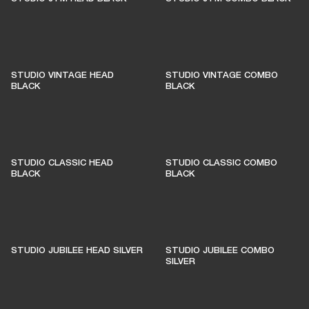
을 이어간다
멤버 구매의 1%가 라이브 공연장을 지킨다
STUDIO VINTAGE HEAD
STUDIO VINTAGE COMBO
BLACK
BLACK
AMPLIFY 멤버 되기
STUDIO CLASSIC HEAD
STUDIO CLASSIC COMBO
BLACK
BLACK
STUDIO JUBILEE HEAD SILVER
STUDIO JUBILEE COMBO
SILVER