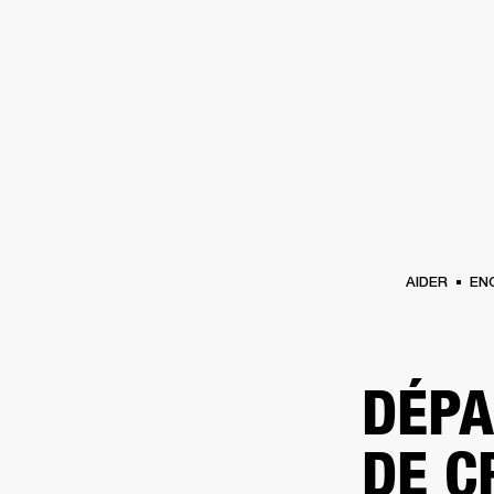
AMPLIS
ENCEINTES
CASQUES
Passer
au
chat
AIDER
EN
DÉPA
DE 