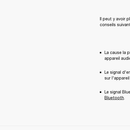
Il peut y avoir 
conseils suivan
La cause la p
appareil audi
Le signal d'e
sur l'apparei
Le signal Blu
Bluetooth
.