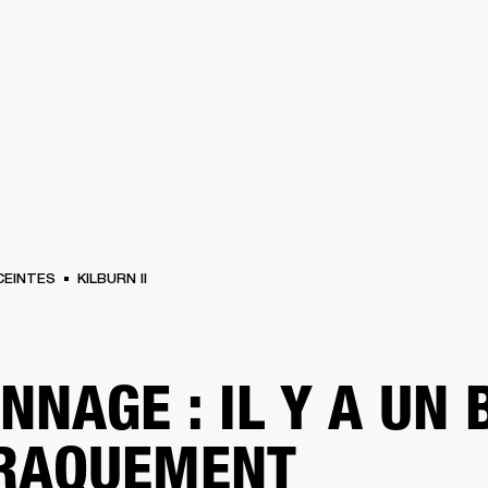
SOLUTIONS PROFESSIONNELLES
ADHÉSION
TROUVER UN 
BATTERIES
VÊTEMENTS
BACKSTAGE
MARSHALL RECORDS
ASSISTANC
CEINTES
KILBURN II
NNAGE : IL Y A UN 
CRAQUEMENT