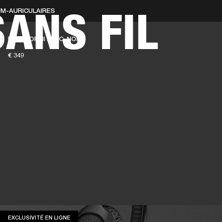
ANS FIL
UM-AURICULAIRES
SOLUTIONS PROFESSIONNELLES
ADHÉSION
TROUVER UN 
MONITOR III A.N.C. NOIR
BATTERIES
VÊTEMENTS
BACKSTAGE
MARSHALL RECORDS
ASSISTANC
€ 349
EXCLUSIVITÉ EN LIGNE
EXCLUSIVITÉ EN LIGNE