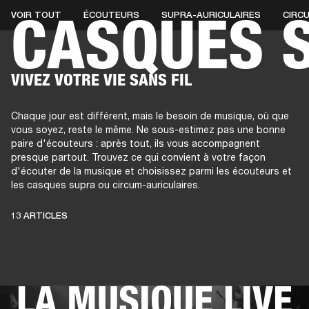
CASQUES S
VOIR TOUT
ÉCOUTEURS
SUPRA-AURICULAIRES
CIRC
AMPLIS
ENCEINTES
CASQUES
Passer
VIVEZ VOTRE VIE SANS FIL
au
chat
Chaque jour est différent, mais le besoin de musique, où que
vous soyez, reste le même. Ne sous-estimez pas une bonne
paire d'écouteurs : après tout, ils vous accompagnent
presque partout. Trouvez ce qui convient à votre façon
d'écouter de la musique et choisissez parmi les écouteurs et
les casques supra ou circum-auriculaires.
DES ÉCOUTEURS
13 ARTICLES
POUR QUE VIVE
LA MUSIQUE LIVE