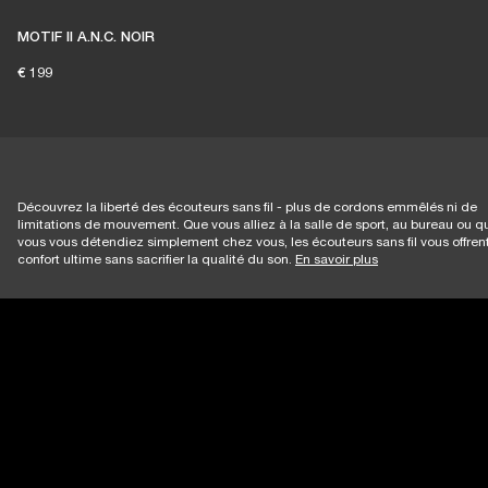
MOTIF II A.N.C. NOIR
€ 199
Découvrez la liberté des écouteurs sans fil - plus de cordons emmêlés ni de
limitations de mouvement. Que vous alliez à la salle de sport, au bureau ou q
vous vous détendiez simplement chez vous, les écouteurs sans fil vous offrent
confort ultime sans sacrifier la qualité du son.
En savoir plus