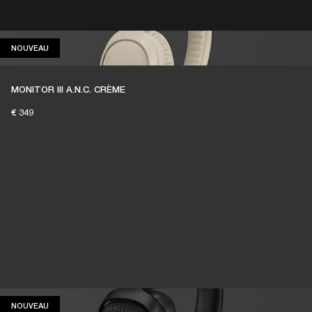
REVENDEUR
OUTLET
NOUVEAU
NOUVEAU
E
MONITOR III A.N.C. CRÈME
€ 349
NOUVEAU
NOUVEAU