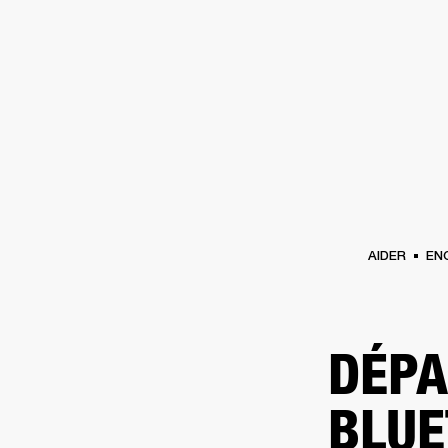
AMPLIS
ENCEINTES
CASQUES
Passer
au
chat
AIDER
EN
DÉPA
BLUE