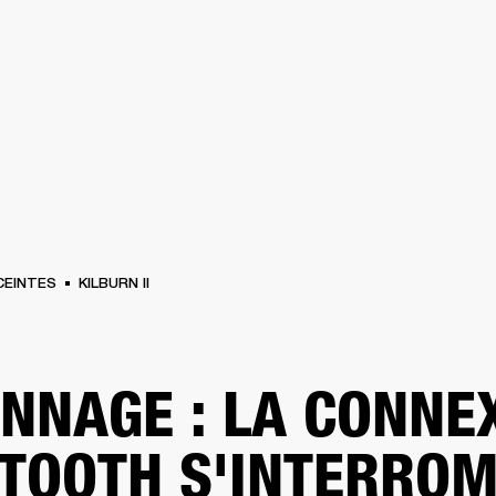
SOLUTIONS PROFESSIONNELLES
ADHÉSION
TROUVER UN 
BATTERIES
VÊTEMENTS
BACKSTAGE
MARSHALL RECORDS
ASSISTANC
CEINTES
KILBURN II
NNAGE : LA CONNE
TOOTH S'INTERRO