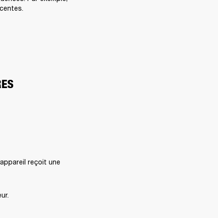
scentes.
ES 
ppareil reçoit une 
ur.