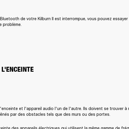
 Bluetooth de votre Kilburn II est interrompue, vous pouvez essayer 
e problème.
 L'ENCEINTE
enceinte et l'appareil audio l'un de l'autre. Ils doivent se trouver à
gênés par des obstacles tels que des murs ou des portes.
ceinte des appareils électriques qui utilisent la même gamme de fré