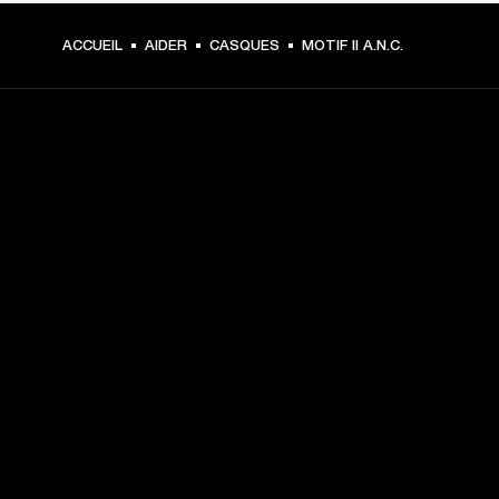
ACCUEIL
AIDER
CASQUES
MOTIF II A.N.C.
CHOISISSEZ LES
PREMIÈRES PLACES
Inscrivez-vous et :
10 % de réduction sur votre premier achat sur 
marshall.com. Voir les exclusions 
ici
.
Recevez des notifications sur les lancements de 
produits, les offres personnalisées et les événements