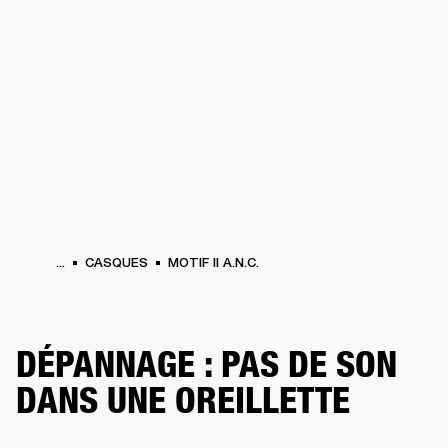
SOLUTIONS PROFESSIONNELLES
AD
EINTES
CASQUES
BATTERIES
VÊTEMENTS
BACKSTAGE
MARSHALL REC
...
CASQUES
MOTIF II A.N.C.
DÉPANNAGE : PAS DE SON
DANS UNE OREILLETTE