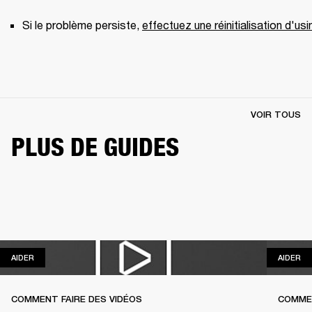
Si le problème persiste, 
effectuez une réinitialisation d'usi
VOIR TOUS
PLUS DE GUIDES
AIDER
AI
AIDER
AIDER
COMMENT FAIRE DES VIDÉOS
COMME