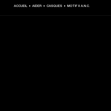
ACCUEIL
AIDER
CASQUES
MOTIF II A.N.C.
CHOISISSEZ LES
PREMIÈRES PLACES
Inscrivez-vous et :
10 % de réduction sur votre premier achat sur 
marshall.com. Voir les exclusions 
ici
.
Recevez des notifications sur les lancements de 
produits, les offres personnalisées et les événements